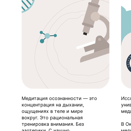
Медитация осознанности — это
Исс
концентрация на дыхании,
уни
ощущениях в теле и мире
мед
вокруг. Это рациональная
тренировка внимания. Без
В О
эзотерики. С научно
мед