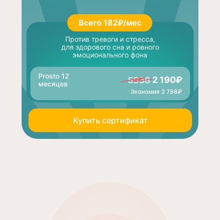
Всего 182₽/мес
Против тревоги и стресса,
для здорового сна и ровного
эмоционального фона
Prosto 12
2 190₽
месяцев
Экономия 3 798₽
Купить сертификат