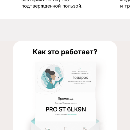
подтвержденной пользой.
и т
Как это работает?