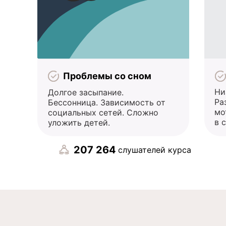
Проблемы со сном
Ни
Долгое засыпание.
Ра
Бессонница. Зависимость от
мо
социальных сетей. Сложно
в 
уложить детей.
207 264
слушателей курса