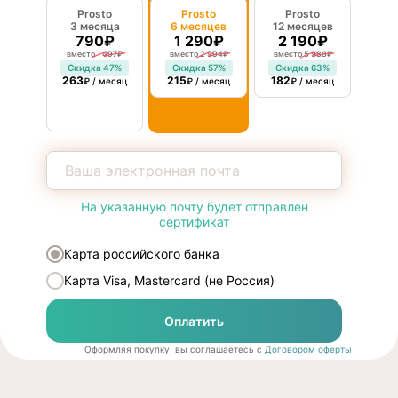
Prosto
Prosto
Prosto
3 месяца
6 месяцев
12 месяцев
790₽
1 290₽
2 190₽
вместо 1 497₽
вместо 2 994₽
вместо 5 988₽
Скидка 47%
Cкидка 57%
Скидка 63%
263
215
182
₽ / месяц
₽ / месяц
₽ / месяц
На указанную почту будет отправлен
сертификат
Карта российского банка
Карта Visa, Mastercard (не Россия)
Оплатить
Оформляя покупку, вы соглашаетесь с
Договором оферты