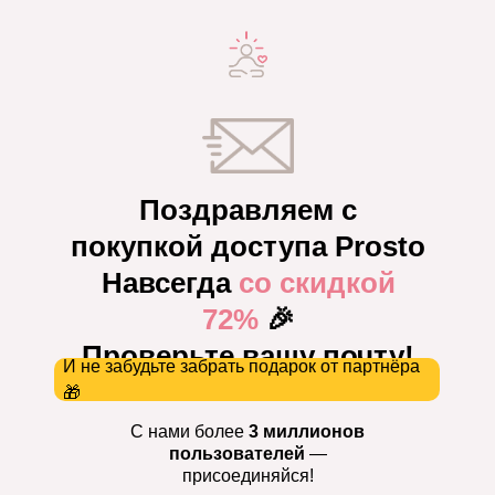
Поздравляем с
покупкой доступа Prosto
Навсегда
со скидкой
72%
🎉
Проверьте вашу почту!
И не забудьте забрать подарок от партнёра
🎁
С нами более
3 миллионов
пользователей
—
присоединяйся!