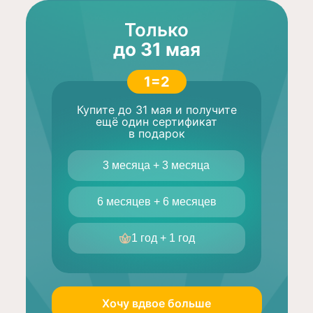
Только
Prosto: Медитация и Сон
Prosto: Медитация и Сон
от Ирены Понарошку
от Ирены Понарошку
до 31 мая
1=2
Купите до 31 мая и получите
ещё один сертификат
в подарок
3 месяца + 3 месяца
Берегите себя
Берегите себя
и тех, кто рядом
и тех, кто рядом
6 месяцев + 6 месяцев
При покупке любого
При покупке любого
сертификата Prosto — второй в
сертификата Prosto — второй в
1 год + 1 год
подарок
подарок
ВАШ ВЫБОР
ВАШ ВЫБОР
Хочу вдвое больше
Prosto
Prosto
Prosto
Prosto
Prosto
Prosto