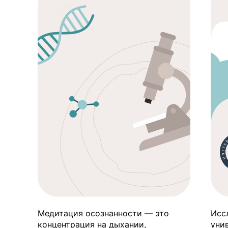
Медитация осознанности — это
Исс
концентрация на дыхании,
уни