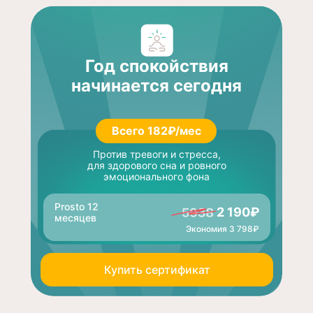
Год спокойствия
начинается сегодня
Всего 182₽/мес
Против тревоги и стресса,
для здорового сна и ровного
эмоционального фона
Prosto 12
2 190₽
месяцев
Экономия 3 798₽
Купить сертификат