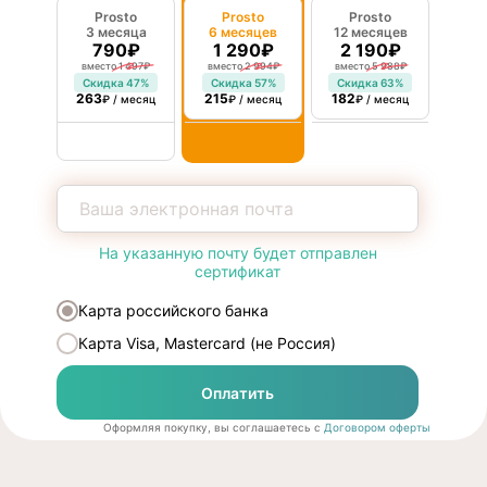
Prosto
Prosto
Prosto
3 месяца
6 месяцев
12 месяцев
790₽
1 290₽
2 190₽
вместо 1 497₽
вместо 2 994₽
вместо 5 988₽
Скидка 47%
Cкидка 57%
Скидка 63%
263
215
182
₽ / месяц
₽ / месяц
₽ / месяц
На указанную почту будет отправлен
сертификат
Карта российского банка
Карта Visa, Mastercard (не Россия)
Оплатить
Оформляя покупку, вы соглашаетесь с
Договором оферты