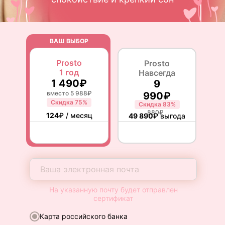
ВАШ ВЫБОР
Prosto
Prosto
1 год
Навсегда
1 490₽
9
вместо 5 988₽
990₽
Cкидка 75%
Скидка 83%
вместо 59
880₽
124
₽ / месяц
49 890
₽ выгода
На указанную почту будет отправлен
сертификат
Карта российского банка