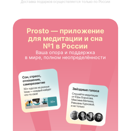
Доставка подарков осуществляется только по России
Prosto — приложение
для медитации и сна
№1 в России
Ваша опора и поддержка
в мире, полном неопределённости