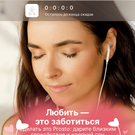
0
:
0
:
0
:
0
Осталось до конца скидок
Любить —
это заботиться
Сделать это Prosto: дарите близким
спокойствие и крепкий сон